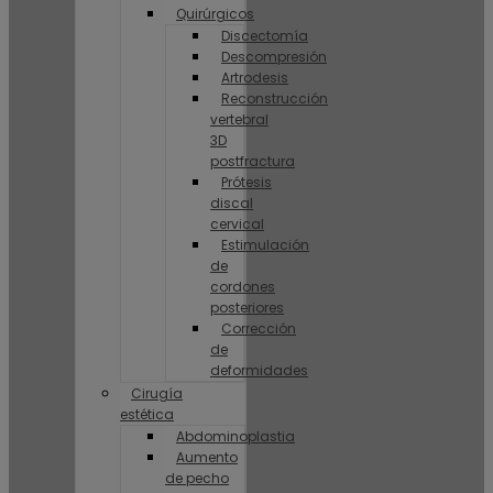
Quirúrgicos
Discectomía
Descompresión
Artrodesis
Reconstrucción
vertebral
3D
postfractura
Prótesis
discal
cervical
Estimulación
de
cordones
posteriores
Corrección
de
deformidades
Cirugía
estética
Abdominoplastia
Aumento
de pecho