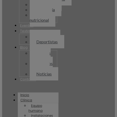
Psicología
Podología
Consulta
nutricional
Eventos
Testimonios
Pacientes
Deportistas
Blog
Recetas
Plenum
Artículos
Plenum
Noticias
Contacto
Inicio
Clínica
Equipo
humano
Instalaciones