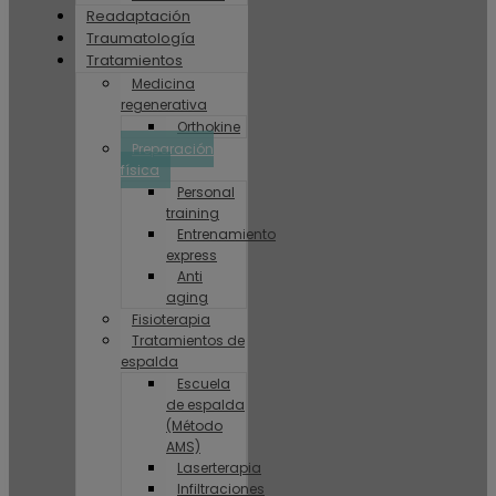
Readaptación
Traumatología
Tratamientos
Medicina
regenerativa
Orthokine
Preparación
física
Personal
training
Entrenamiento
express
Anti
aging
Fisioterapia
Tratamientos de
espalda
Escuela
de espalda
(Método
AMS)
Laserterapia
Infiltraciones