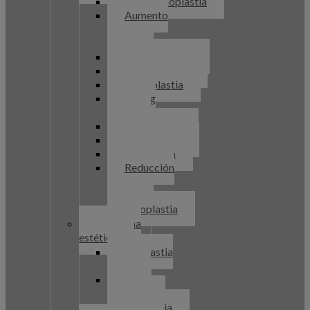
Abdominoplastia
Aumento
de
pecho
Blefaroplastia
Ginecomastia
Labioplastia
Lifting
facial
Liposucción
Mastopexia
Otoplastia
Reducción
de
pecho
Rinoplastia
Medicina
estética
Bioplastia
facial
Hilos
tensores
Diatermia