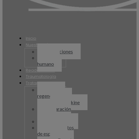
Inicio
Nuestra Clínica
Instalaciones
Equipo
humano
Readaptación
Traumatología
Tratamientos
Medicina
regenerativa
Orthokine
Preparación
física
Fisioterapia
Tratamientos
de espalda