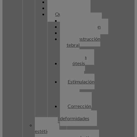
Laserterapia
Infiltraciones
Quirúrgicos
Discectomía
Descompresión
Artrodesis
Reconstrucción
vertebral
3D
postfractura
Prótesis
discal
cervical
Estimulación
de
cordones
posteriores
Corrección
de
deformidades
Cirugía
estética