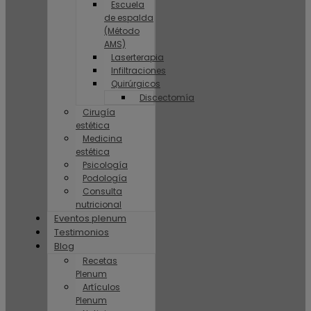
Escuela
de espalda
(Método
AMS)
Laserterapia
Infiltraciones
Quirúrgicos
Discectomía
Cirugía
estética
Medicina
estética
Psicología
Podología
Consulta
nutricional
Eventos plenum
Testimonios
Blog
Recetas
Plenum
Artículos
Plenum