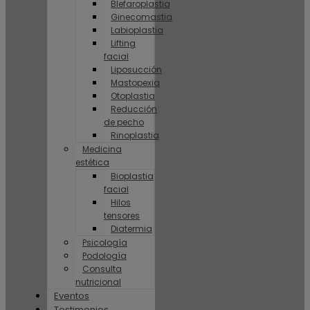
Blefaroplastia
Ginecomastia
Labioplastia
Lifting
facial
Liposucción
Mastopexia
Otoplastia
Reducción
de pecho
Rinoplastia
Medicina
estética
Bioplastia
facial
Hilos
tensores
Diatermia
Psicología
Podología
Consulta
nutricional
Eventos
Testimonios