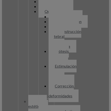
Laserterapia
Infiltraciones
Quirúrgicos
Discectomía
Descompresión
Artrodesis
Reconstrucción
vertebral
3D
postfractura
Prótesis
discal
cervical
Estimulación
de
cordones
posteriores
Corrección
de
deformidades
Cirugía
estética