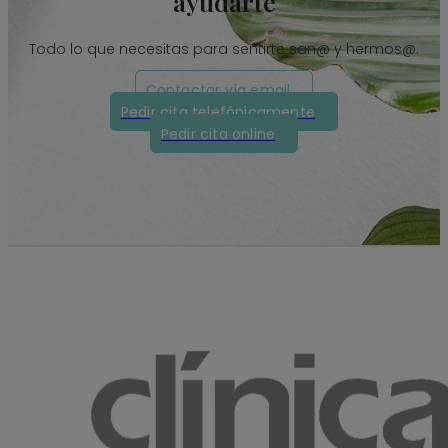
ayudarte
Todo lo que necesitas para sentirte san@ y hermos@.
Contactar vía email
Pedir cita telefónicamente
Pedir cita online