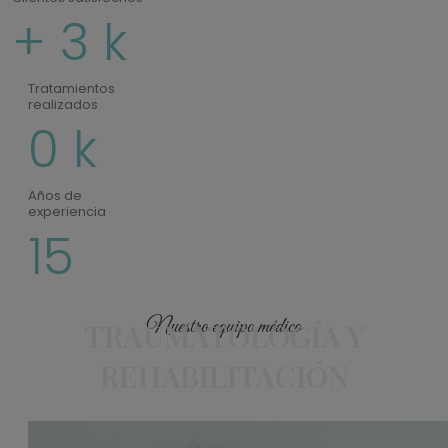
+
3
k
Tratamientos
realizados
0
k
Años de
experiencia
15
Nuestro equipo médico
TRAUMATOLOGÍA Y
REHABILITACIÓN