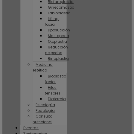
Blefaroplastia
Ginecomastia
Labioplastia
Lifting
facial
Liposucción
Mastopexia
Otoplastia
Reducción
de pecho
Rinoplastia
Medicina
estética
Bioplastia
facial
Hilos
tensores
Diatermia
Psicología
Podología
Consulta
nutricional
Eventos
Testimonios