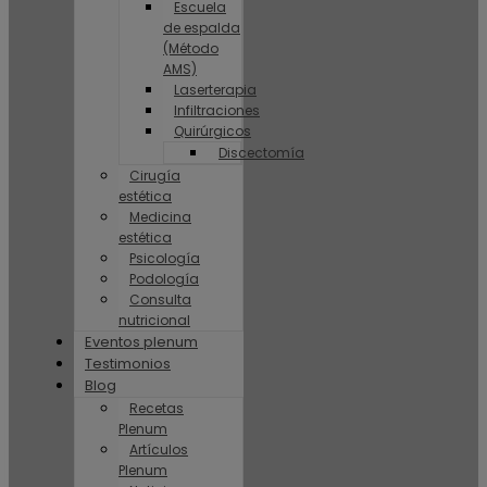
Escuela
de espalda
(Método
AMS)
Laserterapia
Infiltraciones
Quirúrgicos
Discectomía
Cirugía
estética
Medicina
estética
Psicología
Podología
Consulta
nutricional
Eventos plenum
Testimonios
Blog
Recetas
Plenum
Artículos
Plenum