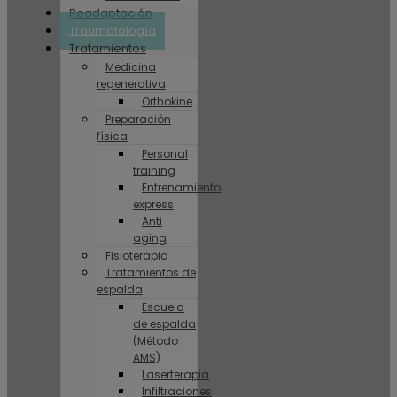
Readaptación
Traumatología
Tratamientos
Medicina
regenerativa
Orthokine
Preparación
física
Personal
training
Entrenamiento
express
Anti
aging
Fisioterapia
Tratamientos de
espalda
Escuela
de espalda
(Método
AMS)
Laserterapia
Infiltraciones