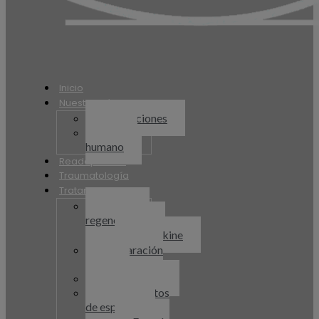
Inicio
Nuestra Clínica
Instalaciones
Equipo
humano
Readaptación
Traumatología
Tratamientos
Medicina
regenerativa
Orthokine
Preparación
física
Fisioterapia
Tratamientos
de espalda