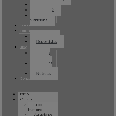
Psicología
Podología
Consulta
nutricional
Eventos
Testimonios
Pacientes
Deportistas
Blog
Recetas
Plenum
Artículos
Plenum
Noticias
Contacto
Inicio
Clínica
Equipo
humano
Instalaciones