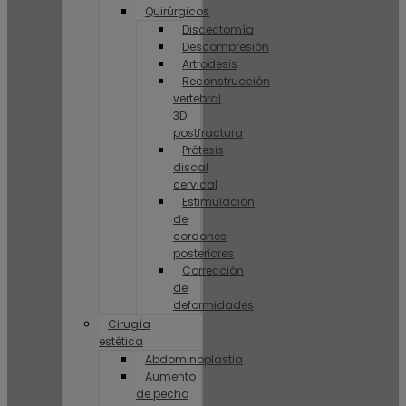
Quirúrgicos
Discectomía
Descompresión
Artrodesis
Reconstrucción
vertebral
3D
postfractura
Prótesis
discal
cervical
Estimulación
de
cordones
posteriores
Corrección
de
deformidades
Cirugía
estética
Abdominoplastia
Aumento
de pecho