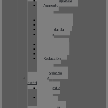
Abdominoplastia
Aumento
de
pecho
Blefaroplastia
Ginecomastia
Labioplastia
Lifting
facial
Liposucción
Mastopexia
Otoplastia
Reducción
de
pecho
Rinoplastia
Medicina
estética
Bioplastia
facial
Hilos
tensores
Diatermia