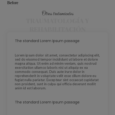
Before
Otros tratamientos
TRAUMATOLOGÍA Y
REHABILITACIÓN
The standard Lorem Ipsum passage
Lorem ipsum dolor sit amet, consectetur adipiscing elit,
sed do eiusmod tempor incididunt ut labore et dolore
magna aliqua. Ut enim ad minim veniam, quis nostrud
exercitation ullamco laboris nisi ut aliquip ex ea
commodo consequat. Duis aute irure dolor in
reprehenderit in voluptate velit esse cillum dolore eu
fugiat nulla pariatur. Excepteur sint occaecat cupidatat
non proident, sunt in culpa qui officia deserunt mollit
anim id est laborum.
The standard Lorem Ipsum passage