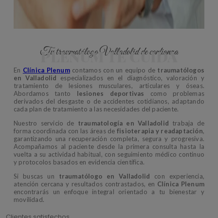
Tu traumatólogo Valladolid de confianza
PLENUM TE CUIDA
En
Clínica Plenum
contamos con un equipo de
traumatólogos
en Valladolid
especializados en el diagnóstico, valoración y
tratamiento de lesiones musculares, articulares y óseas.
Abordamos tanto
lesiones deportivas
como problemas
derivados del desgaste o de accidentes cotidianos, adaptando
cada plan de tratamiento a las necesidades del paciente.
Nuestro servicio de
traumatología en Valladolid
trabaja de
forma coordinada con las áreas de
fisioterapia y readaptación
,
garantizando una recuperación completa, segura y progresiva.
Acompañamos al paciente desde la primera consulta hasta la
vuelta a su actividad habitual, con seguimiento médico continuo
y protocolos basados en evidencia científica.
Si buscas un
traumatólogo en Valladolid
con experiencia,
atención cercana y resultados contrastados, en
Clínica Plenum
encontrarás un enfoque integral orientado a tu bienestar y
movilidad.
Clientes satisfechos