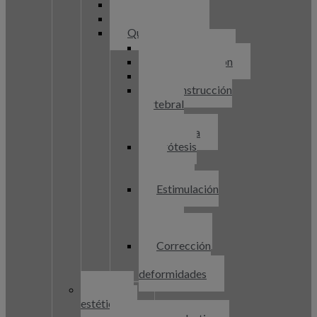
Laserterapia
Infiltraciones
Quirúrgicos
Discectomía
Descompresión
Artrodesis
Reconstrucción
vertebral
3D
postfractura
Prótesis
discal
cervical
Estimulación
de
cordones
posteriores
Corrección
de
deformidades
Cirugía
estética