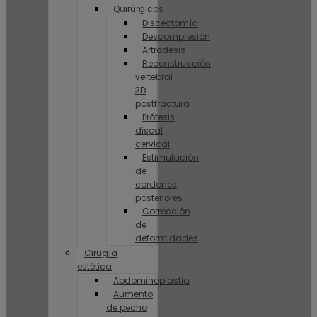
Quirúrgicos
Discectomía
Descompresión
Artrodesis
Reconstrucción
vertebral
3D
postfractura
Prótesis
discal
cervical
Estimulación
de
cordones
posteriores
Corrección
de
deformidades
Cirugía
estética
Abdominoplastia
Aumento
de pecho