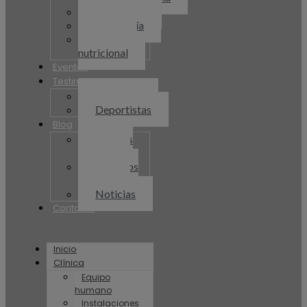
Psicología
Podología
Consulta
nutricional
Eventos
Testimonios
Pacientes
Deportistas
Blog
Recetas
Plenum
Artículos
Plenum
Noticias
Contacto
Inicio
Clínica
Equipo
humano
Instalaciones