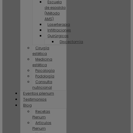
Escuela
de espalda
(Método
AMS)
Laserterapia
Infiltraciones
Quirúrgicos
Discectomía
Cirugía
estética
Medicina
estética
Psicología
Podología
Consulta
nutricional
Eventos plenum
Testimonios
Blog
Recetas
Plenum
Artículos
Plenum