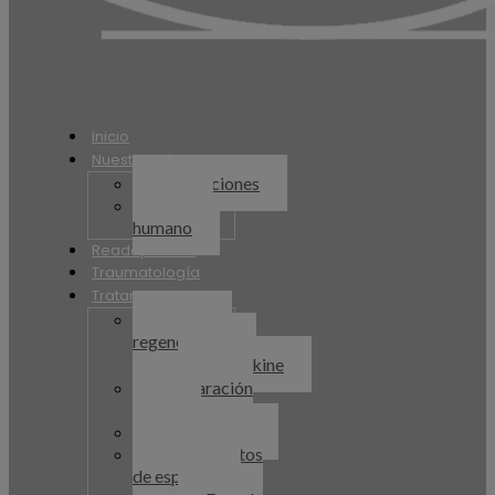
Inicio
Nuestra Clínica
Instalaciones
Equipo
humano
Readaptación
Traumatología
Tratamientos
Medicina
regenerativa
Orthokine
Preparación
física
Fisioterapia
Tratamientos
de espalda