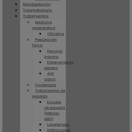
Readaptación
Traumatología
Tratamientos
Medicina
regenerativa
Orthokine
Preparación
física
Personal
training
Entrenamiento
express
Anti
aging
Fisioterapia
Tratamientos de
espalda
Escuela
de espalda
(Método
AMS)
Laserterapia
Infiltraciones