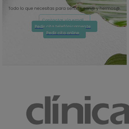
Todo lo que necesitas para sentirte san@ y hermos@.
Contactar vía email
Pedir cita telefónicamente
Pedir cita online