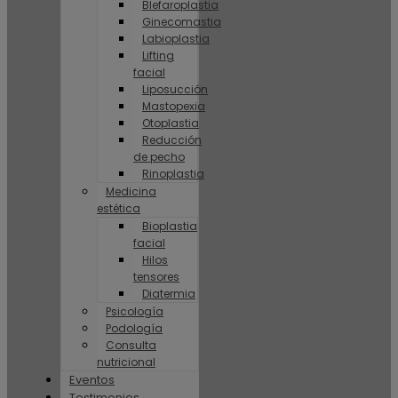
Blefaroplastia
Ginecomastia
Labioplastia
Lifting
facial
Liposucción
Mastopexia
Otoplastia
Reducción
de pecho
Rinoplastia
Medicina
estética
Bioplastia
facial
Hilos
tensores
Diatermia
Psicología
Podología
Consulta
nutricional
Eventos
Testimonios